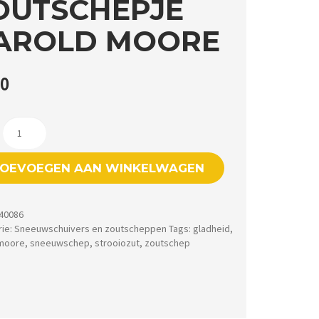
OUTSCHEPJE
AROLD MOORE
50
Zoutschepje
Harold
OEVOEGEN AAN WINKELWAGEN
Moore
aantal
40086
rie:
Sneeuwschuivers en zoutscheppen
Tags:
gladheid
,
 moore
,
sneeuwschep
,
strooiozut
,
zoutschep