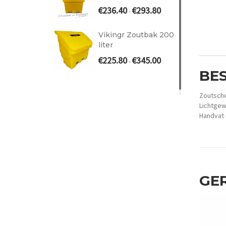
Prijsklasse:
€
236.40
€
293.80
-
€236.40
tot
Vikingr Zoutbak 200
€293.80
liter
Prijsklasse:
€
225.80
€
345.00
-
€225.80
BE
tot
€345.00
Zoutsche
Lichtgew
Handvat 
GE