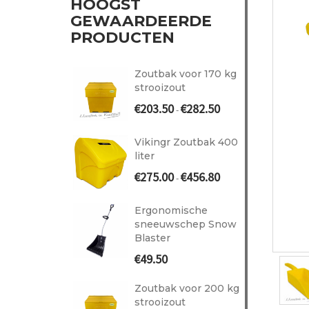
HOOGST
GEWAARDEERDE
PRODUCTEN
Zoutbak voor 170 kg
strooizout
Prijsklasse:
€
203.50
€
282.50
-
€203.50
tot
Vikingr Zoutbak 400
€282.50
liter
Prijsklasse:
€
275.00
€
456.80
-
€275.00
tot
Ergonomische
€456.80
sneeuwschep Snow
Blaster
€
49.50
Zoutbak voor 200 kg
strooizout