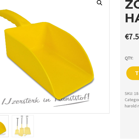
Z
H
€
7.
QTY:
T
SKU:
18
Catego
harold