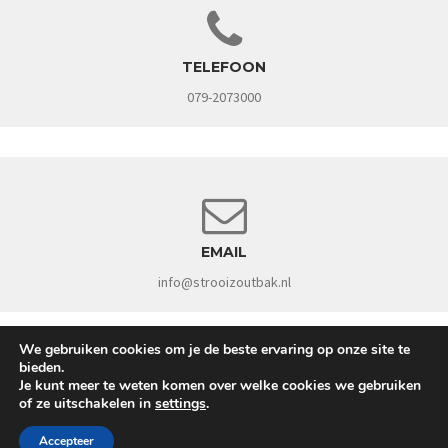
TELEFOON
079-2073000
EMAIL
info@strooizoutbak.nl
We gebruiken cookies om je de beste ervaring op onze site te
bieden.
Je kunt meer te weten komen over welke cookies we gebruiken
of ze uitschakelen in
settings
.
©
Barrera B.V.
- All Right reserved.
Accepteer