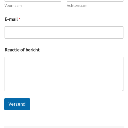
Voornaam
Achternaam
N
E-mail
*
a
a
m
o
f
N
Reactie of bericht
a
a
m
Verzend