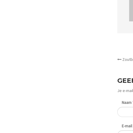
OTH
Zoutba
GEE
Je e-mai
Naam
E-mail