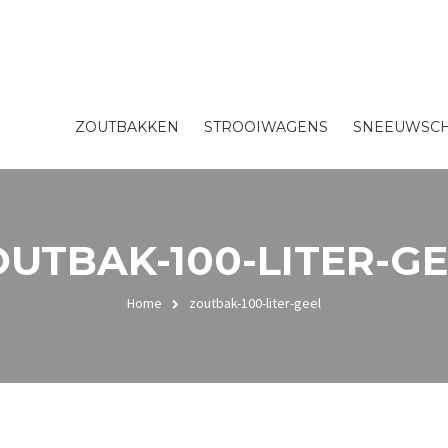
ZOUTBAKKEN
STROOIWAGENS
SNEEUWSCH
UTBAK-100-LITER-G
Home
zoutbak-100-liter-geel