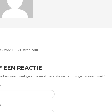
ER ARTICLES
k voor 100 kg strooizout
F EEN REACTIE
ladres wordt niet gepubliceerd.
Vereiste velden zijn gemarkeerd met
*
*
*