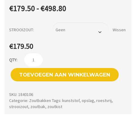
Prijsklasse:
€
179.50
-
€
498.80
€179.50
tot
STROOIZOUT
Wissen
€498.80
€
179.50
Zoutbak
QTY:
voor
TOEVOEGEN AAN WINKELWAGEN
500
kg
strooizout
SKU:
1840106
Categorie:
Zoutbakken
Tags:
kunststof
,
opslag
,
roestvrij
,
aantal
strooizout
,
zoutbak
,
zoutkist