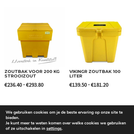
tot
tot
€246.80
€456.80
ZOUTBAK VOOR 200 KG
VIKINGR ZOUTBAK 100
STROOIZOUT
LITER
Prijsklasse:
Prijsklasse:
-
-
€
236.40
€
293.80
€
139.50
€
181.20
€236.40
€139.50
tot
tot
€293.80
€181.20
We gebruiken cookies om je de beste ervaring op onze site te
bieden.
Je kunt meer te weten komen over welke cookies we gebruiken
of ze uitschakelen in
settings
.
©
Barrera B.V.
- All Right reserved.