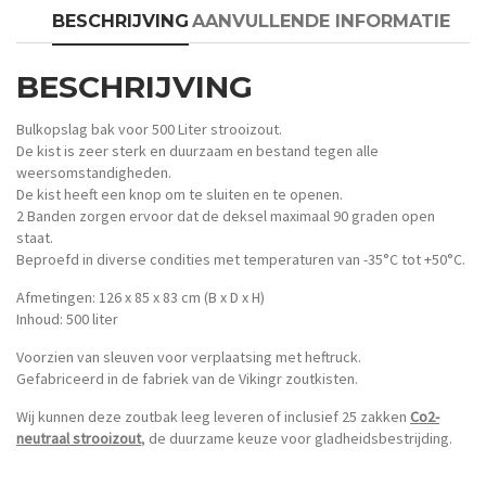
BESCHRIJVING
AANVULLENDE INFORMATIE
BESCHRIJVING
Bulkopslag bak voor 500 Liter strooizout.
De kist is zeer sterk en duurzaam en bestand tegen alle
weersomstandigheden.
De kist heeft een knop om te sluiten en te openen.
2 Banden zorgen ervoor dat de deksel maximaal 90 graden open
staat.
Beproefd in diverse condities met temperaturen van -35°C tot +50°C.
Afmetingen: 126 x 85 x 83 cm (B x D x H)
Inhoud: 500 liter
Voorzien van sleuven voor verplaatsing met heftruck.
Gefabriceerd in de fabriek van de Vikingr zoutkisten.
Wij kunnen deze zoutbak leeg leveren of inclusief 25 zakken
Co2-
neutraal strooizout
, de duurzame keuze voor gladheidsbestrijding.