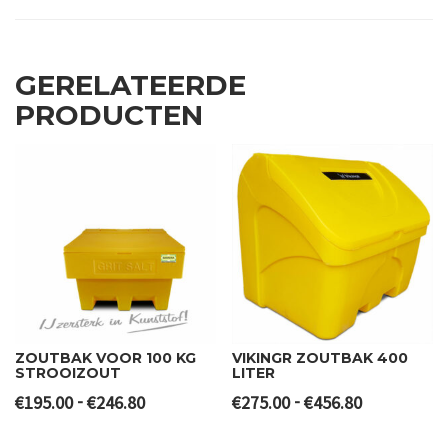
GERELATEERDE
PRODUCTEN
ZOUTBAK VOOR 100 KG
VIKINGR ZOUTBAK 400
STROOIZOUT
LITER
Prijsklasse:
Prijsklasse:
-
-
€
195.00
€
246.80
€
275.00
€
456.80
€195.00
€275.00