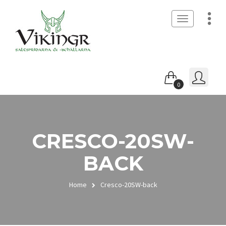
Toggle
navigation
0
CRESCO-20SW-
BACK
Home
Cresco-20SW-back