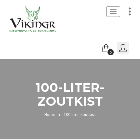
Toggle
navigation
0
100-LITER-
ZOUTKIST
Home
100-liter-zoutkist