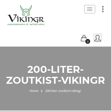
Toggle
navigation
0
200-LITER-
ZOUTKIST-VIKINGR
Home
200-liter-zoutkist-vikingr